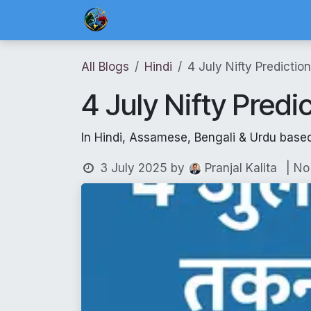
Skip to Content
Home
Blog Posts
Risk Management 
All Blogs
Hindi
4 July Nifty Prediction
4 July Nifty Predic
In Hindi, Assamese, Bengali & Urdu based
3 July 2025
by
| N
Pranjal Kalita