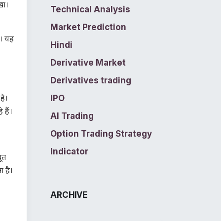
खा।
Technical Analysis
Market Prediction
ा। यह
Hindi
Derivative Market
Derivatives trading
IPO
है।
हैं।
AI Trading
Option Trading Strategy
Indicator
ूत
 है।
ARCHIVE