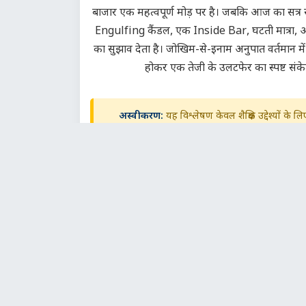
बाजार एक महत्वपूर्ण मोड़ पर है। जबकि आज का सत्र स
Engulfing कैंडल, एक Inside Bar, घटती मात्रा, औ
का सुझाव देता है। जोखिम-से-इनाम अनुपात वर्तमान में बिय
होकर एक तेजी के उलटफेर का स्पष्ट संके
अस्वीकरण:
यह विश्लेषण केवल शैक्षिक उद्देश्यों के
derivative market
में ट्रेडिंग में पर्याप्त जो
in
Hindi
to leave 
Sign in