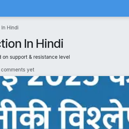
Calculator
Brokerage Calculator
SIP Calculator
Stock Screene
 In Hindi
tion In Hindi
 on support & resistance level
o comments yet