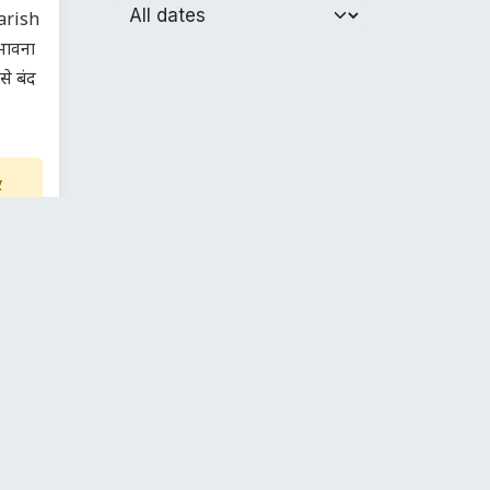
earish
भावना
से बंद
र
से